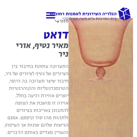
חזור
גלריות נוספות
אודות הגלריה
דואט
מאיר נטיף, אורי
ניר
התערוכה עוסקת בחיבור בין
הציורים של נטיף לציורים של ניר,
חיבור שיצר תערוכה בה היופי,
הטרנסנדנטליות והקוהרנטיות
יוצרים אווירת רגיעה בחלל,
אוירה זו מושכת את הצופה
להתבונן באריכות בציורים
ולתהות מהו סוד קיסמם. אמנם
הגישות שלהם שונות אך העיסוק
והעניין מצויים באותם הדברים: