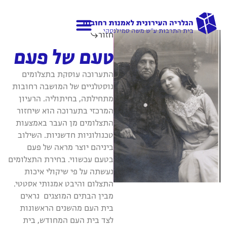
חזור
גלריות נוספות
אודות הגלריה
טעם של פעם
התערוכה עוסקת בתצלומים
נוסטלגיים של המושבה רחובות
מתחילתה, בחיתוליה. הרעיון
המרכזי בתערוכה הוא שיחזור
התצלומים מן העבר באמצעות
טכנולוגיות חדשניות. השילוב
ביניהם יוצר מראה של פעם
בטעם עכשווי. בחירת התצלומים
נעשתה על פי שיקולי איכות
התצלום והיבט אמנותי אסטטי.
מבין הבתים המוצגים נראים
בית העם מהשנים הראשונות
לצד בית העם המחודש, בית