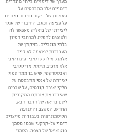
מערך של דימויים בלתי מוגדרים.
דימויים אלו מתבססים על
פעולות של דיקור וחירור ומורים
על פציעה וכאב. החיבור של אגסי
ליצירתו של ביאליק מאפשר לה
ולצופים להפליג למרחבי דמיון
בלתי מוגבלים. בזיקתן של
העבודות לפואמה לא קיים
אלמנט אילוסטרטיבי-פיגורטיבי
אלא מרכיב מיסטי, מדיטטיבי
ואבסטרקטי, שיש בו ממד סמוי.
יצירתה של אגסי מתבססת על
חלקי יצירה קודמים, על שברים
שאיבדו את צורתם המקורית
לשם בריאה של הדבר הבא,
החדש. המקצב והתנועה
הסיסמוגרפית בעבודות מייצרים
דימוי על-קרקעי שכמו מסמן
פוטנציאל של הצפה. הסמוי