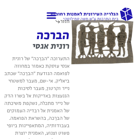
חזור
גלריות נוספות
אודות הגלריה
הברכה
רונית אגסי
התערוכה "הברֵכה" של רונית
אגסי עוסקת כאמור במחווה
לפואמה הנודעת "הברֵכה" שכתב
ביאליק. אי-שם, מעבר למשטחי
נייר וקרטון, מעבר לסיכות
הננעצות באדיקות אל בשרו הדק
של נייר מתכלה, נשקפת משיכתה
של האמנית אל רבדיה העמוקים
של הברֵכה, בהשראת הפואמה.
בעבודותיה, המתאפיינות ביופי
פשוט וצנוע, האמנית יוצרת