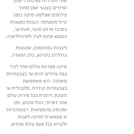
שתי הסדרות מציגות רישום
וציורים בצבעי שמן מתוך
צילומים שצילמה מיקה בזמן
טיול משפחתי. הבנות נמצאות
במרכז מרחב סוער, מעורער,
הנמצא מחוץ לעיר ולציוויליזציה.
ניצבות כמונומנט, שקועות
ברגליהן בקרקע, בלב הסערה.
מיקה מפרקת צילום אחד לכדי
כמה ציורים זהים אך בצבעוניות
משתנה. היא משתמשת
בצבעוניות קודרת, מלנכולית או
זועקת, ויוצרת בכל פירוק עולם
אחר דמיוני, נטול מקום, זמן
ומנותק מהמציאות. רפטטיביות
זו מאפשרת למיקה לשנות
ולברוא בכל פעם עולם מחדש.