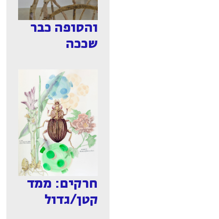
והסופה כבר
שככה
חרקים: ממד
קטן/גדול